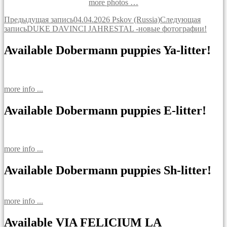
more photos …
Навигация
Предыдущая запись
04.04.2026 Pskov (Russia)
Следующая
запись
DUKE DAVINCI JAHRESTAL -новые фотографии!
по
записям
Available Dobermann puppies Ya-litter!
more info ...
Available Dobermann puppies E-litter!
more info ...
Available Dobermann puppies Sh-litter!
more info ...
Available VIA FELICIUM LA