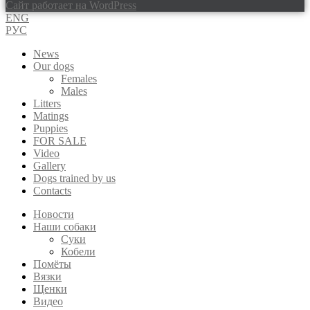
Сайт работает на WordPress
ENG
РУС
News
Our dogs
Females
Males
Litters
Matings
Puppies
FOR SALE
Video
Gallery
Dogs trained by us
Contacts
Новости
Наши собаки
Суки
Кобели
Помёты
Вязки
Щенки
Видео