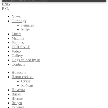
ENG
РУС
News
Our dogs
Females
Males
Litters
Matings
Puppies
FOR SALE
Video
Gallery
Dogs trained by us
Contacts
Новости
Наши собаки
Суки
Кобели
Помёты
Вязки
Щенки
Видео
Галерея