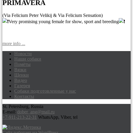
PRIMAVERA
(Via Felicium Peter Velikij & Via Felicium Sensation)
Very promising young female for show, sport and breeding
more info ...
Новости
Наши собаки
Доберманы питомник Via Felicium,
Помёты
щенки добермана
Вязки
Щенки
Видео
Галерея
Собаки подготовленные у нас
Контакты
St. Petersburg, Russia
E-mail:
dober_ang@mail.ru
+7-911-213-22-31
WhatsApp, Viber, tel
Сайт работает на WordPress