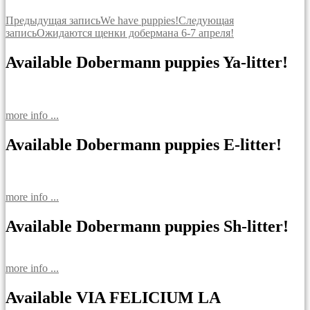
Навигация
Предыдущая запись
We have puppies!
Следующая
запись
Ожидаются щенки добермана 6-7 апреля!
по
записям
Available Dobermann puppies Ya-litter!
more info ...
Available Dobermann puppies E-litter!
more info ...
Available Dobermann puppies Sh-litter!
more info ...
Available VIA FELICIUM LA