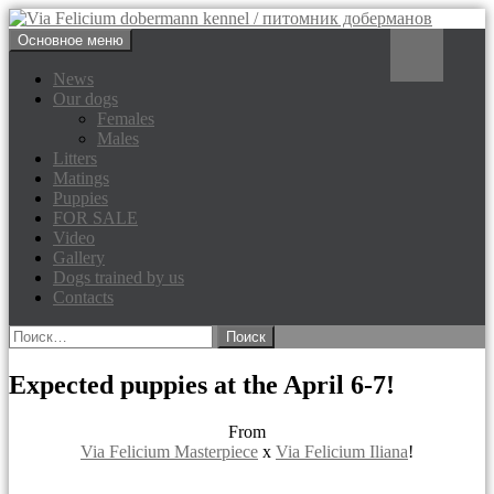
Перейти
Поиск
Основное меню
к
Via Felicium dobermann
содержимому
News
Our dogs
kennel / питомник доберманов
Females
Males
Litters
Matings
Puppies
FOR SALE
Video
Gallery
Dogs trained by us
Contacts
Найти:
Expected puppies at the April 6-7!
From
Via Felicium Masterpiece
х
Via Felicium Iliana
!