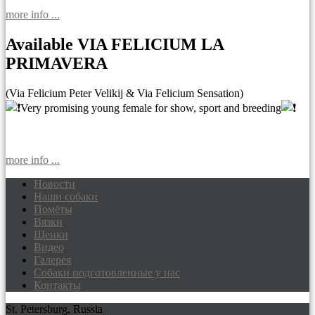
more info ...
Available VIA FELICIUM LA
PRIMAVERA
(Via Felicium Peter Velikij & Via Felicium Sensation)
Very promising young female for show, sport and breeding
more info ...
Новости
Наши собаки
Доберманы питомник Via Felicium,
Помёты
щенки добермана
Вязки
Щенки
Видео
Галерея
Собаки подготовленные у нас
Контакты
St. Petersburg, Russia