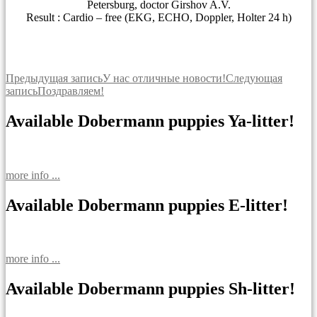
Petersburg, doctor Girshov A.V.
Result : Cardio – free (EKG, ECHO, Doppler, Holter 24 h)
Навигация
Предыдущая запись
У нас отличные новости!
Следующая
запись
Поздравляем!
по
записям
Available Dobermann puppies Ya-litter!
more info ...
Available Dobermann puppies E-litter!
more info ...
Available Dobermann puppies Sh-litter!