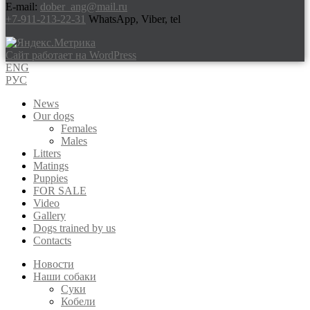
E-mail:
dober_ang@mail.ru
+7-911-213-22-31
WhatsApp, Viber, tel
Сайт работает на WordPress
ENG
РУС
News
Our dogs
Females
Males
Litters
Matings
Puppies
FOR SALE
Video
Gallery
Dogs trained by us
Contacts
Новости
Наши собаки
Суки
Кобели