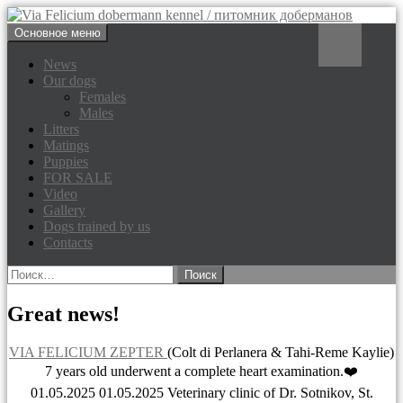
Перейти
Поиск
Основное меню
к
Via Felicium dobermann
содержимому
News
Our dogs
kennel / питомник доберманов
Females
Males
Litters
Matings
Puppies
FOR SALE
Video
Gallery
Dogs trained by us
Contacts
Найти:
Great news!
VIA FELICIUM ZEPTER️
(Colt di Perlanera & Tahi-Reme Kaylie)
7 years old underwent a complete heart examination.❤️
01.05.2025 01.05.2025 Veterinary clinic of Dr. Sotnikov, St.