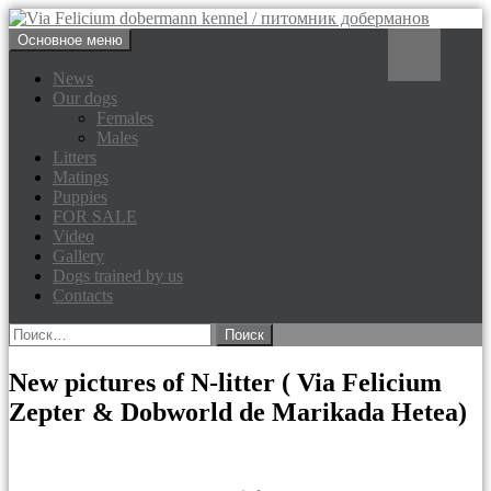
Перейти
Поиск
Основное меню
к
Via Felicium dobermann
содержимому
News
Our dogs
kennel / питомник доберманов
Females
Males
Litters
Matings
Puppies
FOR SALE
Video
Gallery
Dogs trained by us
Contacts
Найти:
New pictures of N-litter ( Via Felicium
Zepter & Dobworld de Marikada Hetea)