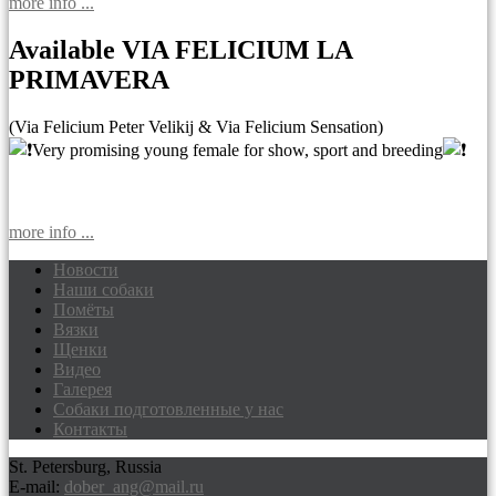
more info ...
Available VIA FELICIUM LA
PRIMAVERA
(Via Felicium Peter Velikij & Via Felicium Sensation)
Very promising young female for show, sport and breeding
more info ...
Новости
Наши собаки
Доберманы питомник Via Felicium,
Помёты
щенки добермана
Вязки
Щенки
Видео
Галерея
Собаки подготовленные у нас
Контакты
St. Petersburg, Russia
E-mail:
dober_ang@mail.ru