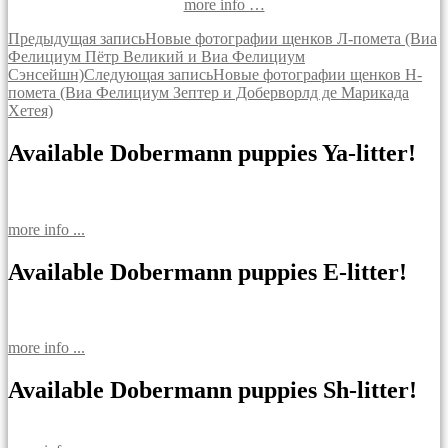
more info …
Навигация
Предыдущая запись
Новые фотографии щенков Л-помета (Виа
Фелициум Пётр Великий и Виа Фелициум
по
Сэнсейшн)
Следующая запись
Новые фотографии щенков Н-
записям
помета (Виа Фелициум Зептер и Доберворлд де Марикада
Хетея)
Available Dobermann puppies Ya-litter!
more info ...
Available Dobermann puppies E-litter!
more info ...
Available Dobermann puppies Sh-litter!