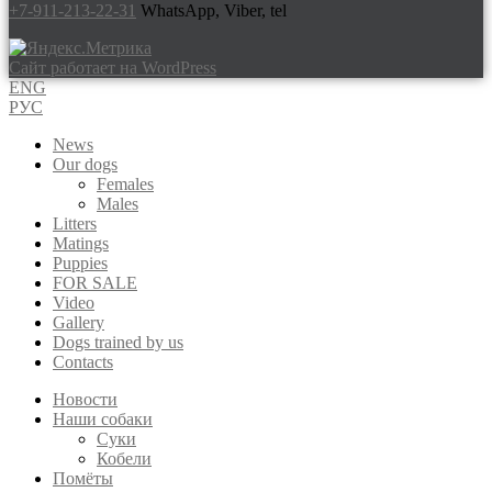
+7-911-213-22-31
WhatsApp, Viber, tel
Сайт работает на WordPress
ENG
РУС
News
Our dogs
Females
Males
Litters
Matings
Puppies
FOR SALE
Video
Gallery
Dogs trained by us
Contacts
Новости
Наши собаки
Суки
Кобели
Помёты