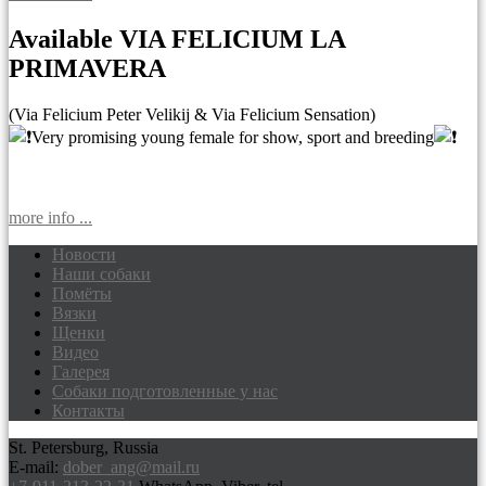
Available VIA FELICIUM LA
PRIMAVERA
(Via Felicium Peter Velikij & Via Felicium Sensation)
Very promising young female for show, sport and breeding
more info ...
Новости
Наши собаки
Доберманы питомник Via Felicium,
Помёты
щенки добермана
Вязки
Щенки
Видео
Галерея
Собаки подготовленные у нас
Контакты
St. Petersburg, Russia
E-mail:
dober_ang@mail.ru