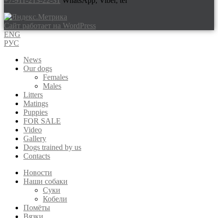
+7-911-213-22-31
WhatsApp, Viber, tel
Сайт работает на WordPress
ENG
РУС
News
Our dogs
Females
Males
Litters
Matings
Puppies
FOR SALE
Video
Gallery
Dogs trained by us
Contacts
Новости
Наши собаки
Суки
Кобели
Помёты
Вязки