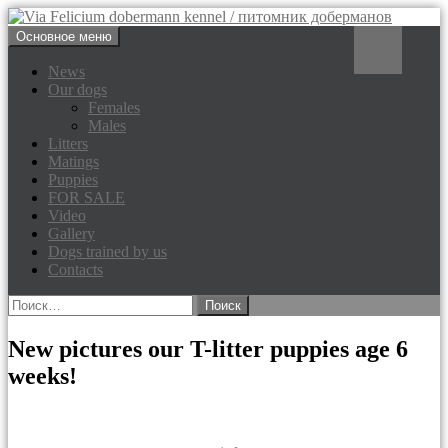
Перейти
Поиск
Основное меню
к
Via Felicium dobermann
содержимому
News
Our dogs
kennel / питомник доберманов
Females
Males
Litters
Matings
Puppies
FOR SALE
Video
Gallery
Dogs trained by us
Contacts
Найти:
New pictures our T-litter puppies age 6
weeks!