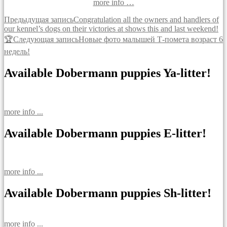
more info …
Навигация
Предыдущая запись
Сongratulation all the owners and handlers of
our kennel’s dogs on their victories at shows this and last weekend!
по
🏆
Следующая запись
Новые фото малышей Т-помета возраст 6
записям
недель!
Available Dobermann puppies Ya-litter!
more info ...
Available Dobermann puppies E-litter!
more info ...
Available Dobermann puppies Sh-litter!
more info ...