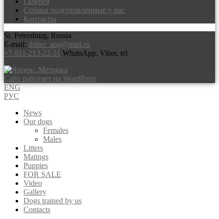
Галерея
Собаки подготовленные у нас
Контакты
St. Petersburg, Russia
E-mail:
dober_ang@mail.ru
+7-911-213-22-31
WhatsApp, Viber, tel
Сайт работает на WordPress
ENG
РУС
News
Our dogs
Females
Males
Litters
Matings
Puppies
FOR SALE
Video
Gallery
Dogs trained by us
Contacts