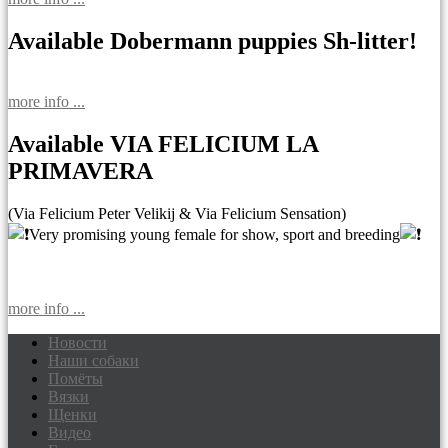
Available Dobermann puppies Sh-litter!
more info ...
Available VIA FELICIUM LA
PRIMAVERA
(Via Felicium Peter Velikij & Via Felicium Sensation)
Very promising young female for show, sport and breeding
more info ...
Новости
Наши собаки
Доберманы питомник Via Felicium,
Помёты
щенки добермана
Вязки
Щенки
Видео