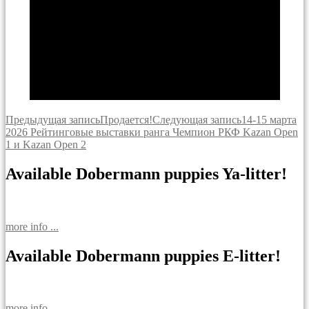
Навигация
Предыдущая запись
Продается!
Следующая запись
14-15 марта
2026 Рейтинговые выставки ранга Чемпион РКФ Kazan Open
по
1 и Kazan Open 2
записям
Available Dobermann puppies Ya-litter!
more info ...
Available Dobermann puppies E-litter!
more info ...