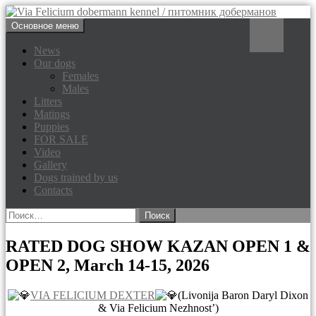
Перейти
Поиск
Основное меню
к
Via Felicium dobermann
содержимому
News
Our dogs
kennel / питомник доберманов
Females
Males
Litters
Matings
Puppies
FOR SALE
Video
Gallery
Dogs trained by us
Contacts
Найти:
RATED DOG SHOW KAZAN OPEN 1 &
OPEN 2, March 14-15, 2026
VIA FELICIUM DEXTER
(Livonija Baron Daryl Dixon
& Via Felicium Nezhnost’)