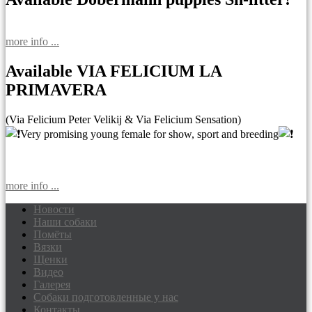
more info ...
Available VIA FELICIUM LA
PRIMAVERA
(Via Felicium Peter Velikij & Via Felicium Sensation)
Very promising young female for show, sport and breeding
more info ...
Новости
Наши собаки
Доберманы питомник Via Felicium,
Помёты
щенки добермана
Вязки
Щенки
Видео
Галерея
Собаки подготовленные у нас
Контакты