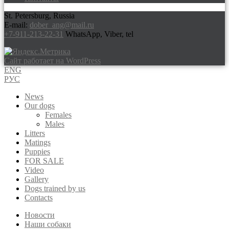
St. Petersburg, Russia
E-mail:
dober_ang@mail.ru
+7-911-213-22-31
WhatsApp, Viber, tel
Сайт работает на WordPress
ENG
РУС
News
Our dogs
Females
Males
Litters
Matings
Puppies
FOR SALE
Video
Gallery
Dogs trained by us
Contacts
Новости
Наши собаки