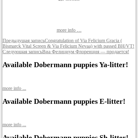
more info …
Навигация
Предыдущая запись
Congratulation of Via Felicium Gracia (
Bismarck Vital Screen & Via Felicium Nevaа) with passed BH/VT!
по
Следующая запись
Виа Фелициум Флоренция — продается!
записям
Available Dobermann puppies Ya-litter!
more info ...
Available Dobermann puppies E-litter!
more info ...
Available Dobermann puppies Sh-litter!