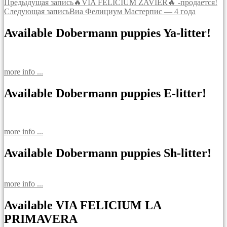
Навигация
Предыдущая запись
🔥VIA FELICIUM ZAVIER🔥 -продается!
Следующая запись
Виа Фелициум Мастерпис — 4 года
по
записям
Available Dobermann puppies Ya-litter!
more info ...
Available Dobermann puppies E-litter!
more info ...
Available Dobermann puppies Sh-litter!
more info ...
Available VIA FELICIUM LA
PRIMAVERA