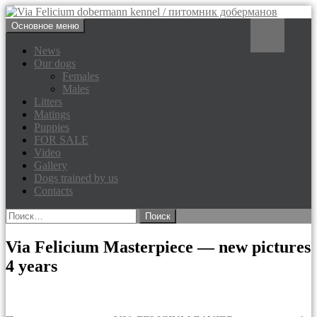
Перейти
Поиск
Основное меню
к
Via Felicium dobermann
содержимому
News
Our dogs
kennel / питомник доберманов
Females
Males
Litters
Matings
Puppies
FOR SALE
Video
Gallery
Dogs trained by us
Contacts
Найти:
Via Felicium Masterpiece — new pictures
4 years