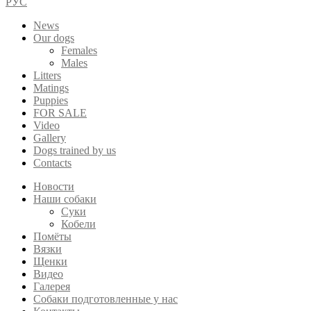
РУС
News
Our dogs
Females
Males
Litters
Matings
Puppies
FOR SALE
Video
Gallery
Dogs trained by us
Contacts
Новости
Наши собаки
Суки
Кобели
Помёты
Вязки
Щенки
Видео
Галерея
Собаки подготовленные у нас