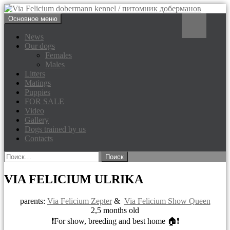
Перейти
Поиск
Основное меню
к
Via Felicium dobermann
содержимому
News
Our dogs
kennel / питомник доберманов
Females
Males
Litters
Matings
Puppies
FOR SALE
Video
Gallery
Dogs trained by us
Contacts
Найти:
VIA FELICIUM ULRIKA
parents:
Via Felicium Zepter
&
Via Felicium Show Queen
2,5 months old
❗For show, breeding and best home 🏠❗