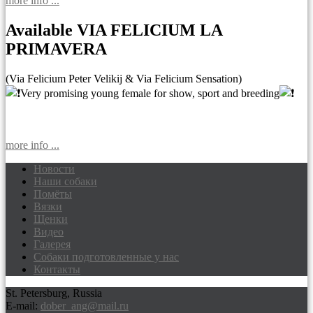
more info ...
Available VIA FELICIUM LA
PRIMAVERA
(Via Felicium Peter Velikij & Via Felicium Sensation)
Very promising young female for show, sport and breeding
more info ...
Новости
Наши собаки
Доберманы питомник Via Felicium,
Помёты
щенки добермана
Вязки
Щенки
Видео
Галерея
Собаки подготовленные у нас
Контакты
St. Petersburg, Russia
E-mail:
dober_ang@mail.ru