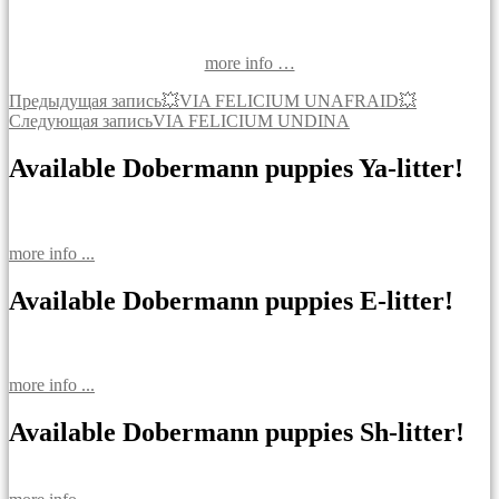
more info …
Навигация
Предыдущая запись
💥VIA FELICIUM UNAFRAID💥
Следующая запись
VIA FELICIUM UNDINA
по
записям
Available Dobermann puppies Ya-litter!
more info ...
Available Dobermann puppies E-litter!
more info ...
Available Dobermann puppies Sh-litter!