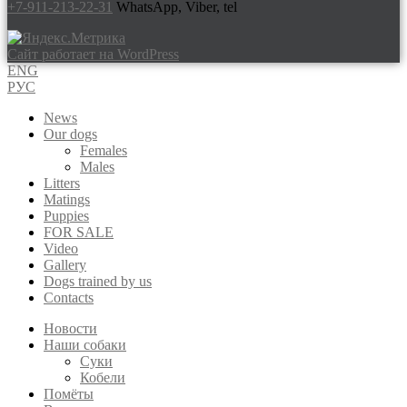
+7-911-213-22-31
WhatsApp, Viber, tel
Сайт работает на WordPress
ENG
РУС
News
Our dogs
Females
Males
Litters
Matings
Puppies
FOR SALE
Video
Gallery
Dogs trained by us
Contacts
Новости
Наши собаки
Суки
Кобели
Помёты