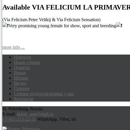
Available VIA FELICIUM LA PRIMAVE
(Via Felicium Peter Velikij & Via Felicium Sensation)
Very promising young female for show, sport and breeding
more info ...
Новости
Наши собаки
Доберманы питомник Via Felicium, щен
Помёты
Вязки
Щенки
Видео
Галерея
Собаки подготовленные у нас
Контакты
St. Petersburg, Russia
E-mail:
dober_ang@mail.ru
+7-911-213-22-31
WhatsApp, Viber, tel