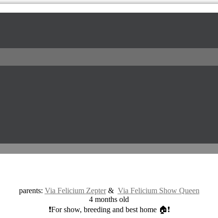
l / питомник доберманов
parents:
Via Felicium Zepter
&
Via Felicium Show Queen
4 months old
❗For show, breeding and best home 🏠❗