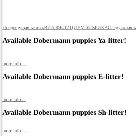
Навигация
Предыдущая запись
ВИА ФЕЛИЦИУМ УЛЬРИКА
Следующая з
по
Available Dobermann puppies Ya-litter!
записям
more info ...
Available Dobermann puppies E-litter!
more info ...
Available Dobermann puppies Sh-litter!
more info ...