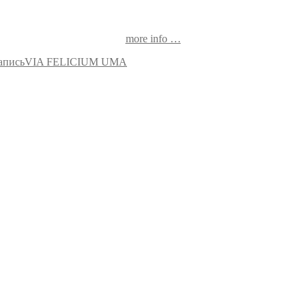
more info …
апись
VIA FELICIUM UMA