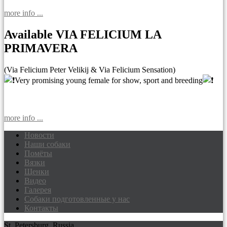
more info ...
Available VIA FELICIUM LA
PRIMAVERA
(Via Felicium Peter Velikij & Via Felicium Sensation)
Very promising young female for show, sport and breeding
more info ...
Новости
Наши собаки
Доберманы питомник Via Felicium,
Помёты
щенки добермана
Вязки
Щенки
Видео
Галерея
Собаки подготовленные у нас
Контакты
St. Petersburg, Russia