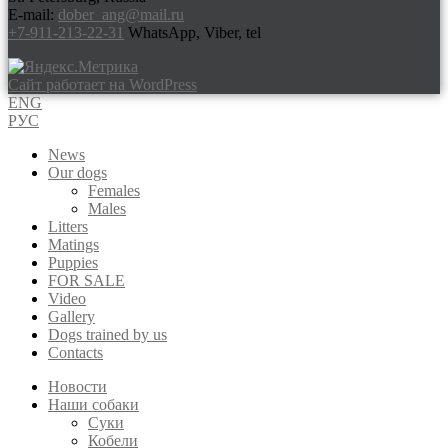
E-mail:
dober_ang@mail.ru
+7-911-213-22-31
WhatsApp, Viber, tel
Сайт работает на WordPress
ENG
РУС
News
Our dogs
Females
Males
Litters
Matings
Puppies
FOR SALE
Video
Gallery
Dogs trained by us
Contacts
Новости
Наши собаки
Суки
Кобели