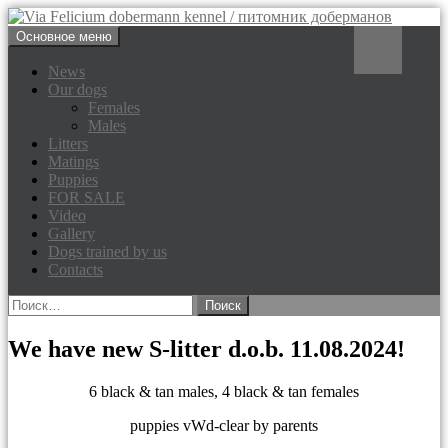
Перейти
Поиск
Основное меню
к
Via Felicium dobermann
содержимому
News
Our dogs
kennel / питомник доберманов
Females
Males
Litters
Matings
Puppies
FOR SALE
Video
Gallery
Dogs trained by us
Contacts
Найти:
We have new S-litter d.o.b. 11.08.2024!
6 black & tan males, 4 black & tan females
puppies vWd-clear by parents