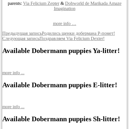
parents:
Via Felicium Zepter
&
Dobworld de Marikada Amaze
Imagination
more info …
Навигация
Предыдущая запись
Родились щенки добермана Р-помет!
Следующая запись
Поздравляем Via Felicium Dexter!
по
записям
Available Dobermann puppies Ya-litter!
more info ...
Available Dobermann puppies E-litter!
more info ...
Available Dobermann puppies Sh-litter!