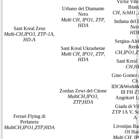
Victor Vito
Bian
Urbano del Diamante
CH, SchH1,
Nero
Multi CH, IPO1, ZTP,
Indiana del
HDA
Ner
Sant Kreal Zeus
HD
Multi-CH,IPO3, ZTP-1A,
HD-A
Sergius-Ale
Reri
Sant Kreal Ukrashenie
CH,IPO1,
Multi CH, IPO1, ZTP,
HDA
Sant Kreal
CH,H
Gino Gomez d
Ch
IDC&World
Zordan Zewi del Citone
III FH 
MultiCH,IPO3,
Angekort 
ZTP,HDA
Giada di Vi
ZTP 1A V, S
Ferrari Flying di
A
Perlanera
Livonijas Ba
MultiCH,IPO1,ZTP,HDA
Of Ham
Multi CH,
IP