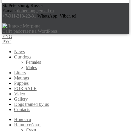
St. Petersburg, Russia
E-mail:
dober_ang@mail.ru
+7-911-213-22-31
WhatsApp, Viber, tel
Сайт работает на WordPress
ENG
РУС
News
Our dogs
Females
Males
Litters
Matings
Puppies
FOR SALE
Video
Gallery
Dogs trained by us
Contacts
Новости
Наши собаки
Суки