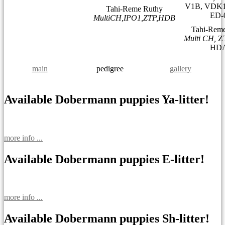
V1B, VDK1
Tahi-Reme Ruthy
ED-
MultiCH,IPO1,ZTP,HDB
Tahi-Reme
Multi CH,
Z
HD
main
pedigree
gallery
Available Dobermann puppies Ya-litter!
more info ...
Available Dobermann puppies E-litter!
more info ...
Available Dobermann puppies Sh-litter!