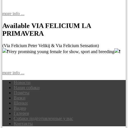
more info ...
Available VIA FELICIUM LA
PRIMAVERA
(Via Felicium Peter Velikij & Via Felicium Sensation)
Very promising young female for show, sport and breeding
more info ...
Новости
Наши собаки
Доберманы питомник Via Felicium,
Помёты
щенки добермана
Вязки
Щенки
Видео
Галерея
Собаки подготовленные у нас
Контакты