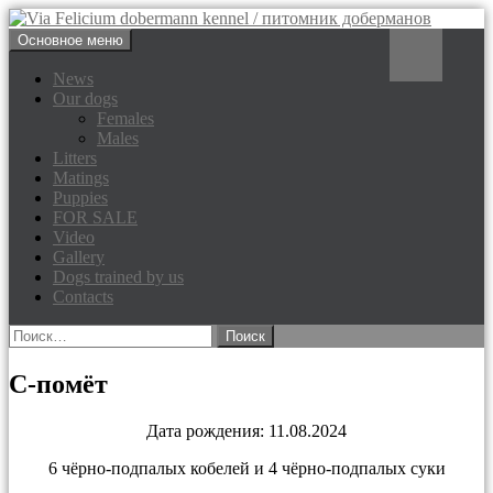
Перейти
Поиск
Основное меню
к
Via Felicium dobermann
содержимому
News
Our dogs
kennel / питомник доберманов
Females
Males
Litters
Matings
Puppies
FOR SALE
Video
Gallery
Dogs trained by us
Contacts
Найти:
С-помёт
Дата рождения: 11.08.2024
6 чёрно-подпалых кобелей и 4 чёрно-подпалых суки