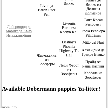
Геката де
Винко
Винко из
Livonija
Долины
Baron Piter
Долменов
Pen
Сант Креал
Livonija
Рембрант
Доберворлд де
Baronesa
Марикада Амаз
Paola Penelopa
Kaelyn Kell
Имаджинэйшн
Piligrimas
Destiny’s
Mitto del Nasi
Phoenix
Хази Дрим де
Highway To
Гранде Винко
Hell
Жармженна
из
Прайд оф
Зоосферы
Леди Фёрст
Раша Каспий
из
Каббала из
Зоосферы
Зоосферы
Available Dobermann puppies Ya-litter!
more info ...