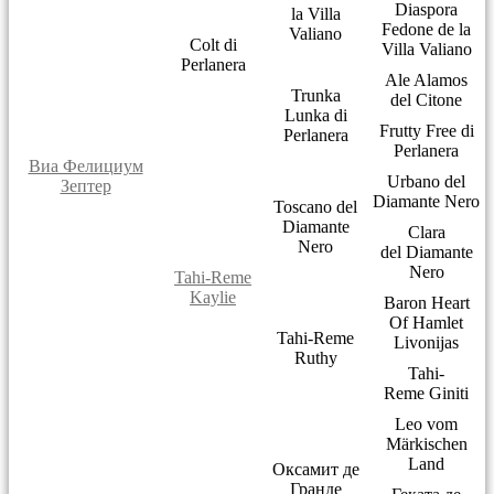
Diaspora
la Villa
Fedone de la
Valiano
Colt di
Villa Valiano
Perlanera
Ale Alamos
Trunka
del Citone
Lunka di
Frutty Free di
Perlanera
Perlanera
Виа Фелициум
Urbano del
Зептер
Diamante Nero
Toscano del
Diamante
Clara
Nero
del Diamante
Nero
Tahi-Reme
Kaylie
Baron Heart
Of Hamlet
Tahi-Reme
Livonijas
Ruthy
Tahi-
Reme Giniti
Leo vom
Märkischen
Land
Оксамит де
Гранде