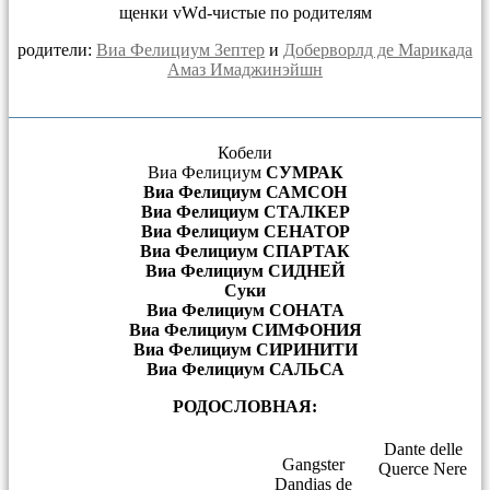
щенки vWd-чистые по родителям
родители:
Виа Фелициум Зептер
и
Доберворлд де Марикада
Амаз Имаджинэйшн
Кобели
Виа Фелициум
СУМРАК
Виа Фелициум САМСОН
Виа Фелициум СТАЛКЕР
Виа Фелициум СЕНАТОР
Виа Фелициум СПАРТАК
Виа Фелициум СИДНЕЙ
Суки
Виа Фелициум СОНАТА
Виа Фелициум СИМФОНИЯ
Виа Фелициум СИРИНИТИ
Виа Фелициум САЛЬСА
РОДОСЛОВНАЯ:
Dante delle
Gangster
Querce Nere
Dandias de