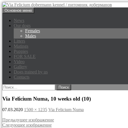
Перейти
Основное меню
к
Via Felicium dobermann kenne
содержимому
News
Our dogs
Females
Males
Litters
Matings
Puppies
FOR SALE
Video
Gallery
Dogs trained by us
Contacts
Найти:
Via Felicium Numa, 10 weeks old (10)
07.03.2020
1500 × 1235
Via Felicium Numa
Предыдущее изображение
Следующее изображение