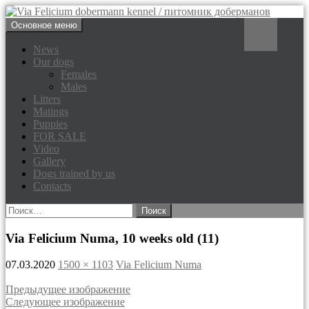
Перейти
Поиск
Основное меню
к
Via Felicium dobermann
содержимому
News
Our dogs
kennel / питомник доберманов
Females
Males
Litters
Matings
Puppies
FOR SALE
Video
Gallery
Dogs trained by us
Contacts
Найти:
Via Felicium Numa, 10 weeks old (11)
07.03.2020
1500 × 1103
Via Felicium Numa
Предыдущее изображение
Следующее изображение