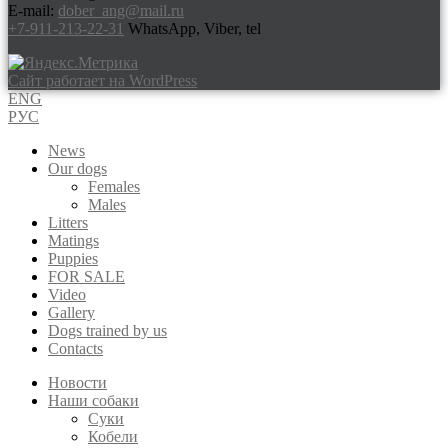
E-mail:
dober_ang@mail.ru
+7-911-213-22-31
WhatsApp, Viber, tel
Сайт работает на WordPress
ENG
РУС
News
Our dogs
Females
Males
Litters
Matings
Puppies
FOR SALE
Video
Gallery
Dogs trained by us
Contacts
Новости
Наши собаки
Суки
Кобели