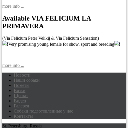
more info ...
Available VIA FELICIUM LA
PRIMAVERA
(Via Felicium Peter Velikij & Via Felicium Sensation)
Very promising young female for show, sport and breeding
more info ...
Новости
Наши собаки
Доберманы питомник Via Felicium,
Помёты
щенки добермана
Вязки
Щенки
Видео
Галерея
Собаки подготовленные у нас
Контакты
St. Petersburg, Russia