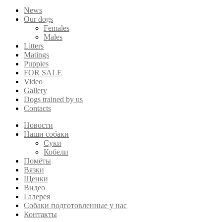
News
Our dogs
Females
Males
Litters
Matings
Puppies
FOR SALE
Video
Gallery
Dogs trained by us
Contacts
Новости
Наши собаки
Суки
Кобели
Помёты
Вязки
Щенки
Видео
Галерея
Собаки подготовленные у нас
Контакты