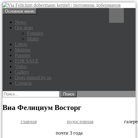
Перейти
Поиск
Основное меню
к
Via Felicium dobermann
содержимому
News
Our dogs
kennel / питомник доберманов
Females
Males
Litters
Matings
Puppies
FOR SALE
Video
Gallery
Dogs trained by us
Contacts
Найти:
Виа Фелициум Восторг
главная
родословная
галере
почти 3 года