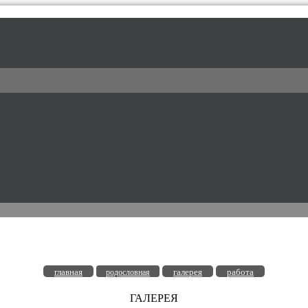
l / питомник доберманов
главная
галерея
работа
родословная
ГАЛЕРЕЯ