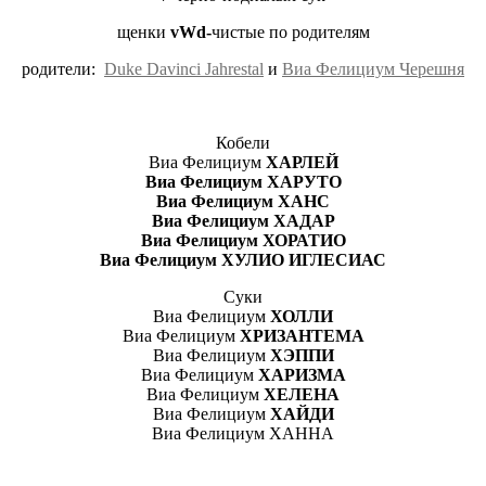
щенки
vWd-
чистые по родителям
родители:
Duke Davinci Jahrestal
и
Виа Фелициум Черешня
Кобели
Виа Фелициум
ХАРЛЕЙ
Виа Фелициум ХАРУТО
Виа Фелициум ХАНС
Виа Фелициум ХАДАР
Виа Фелициум ХОРАТИО
Виа Фелициум ХУЛИО ИГЛЕСИАС
Суки
Виа Фелициум
ХОЛЛИ
Виа Фелициум
ХРИЗАНТЕМА
Виа Фелициум
ХЭППИ
Виа Фелициум
ХАРИЗМА
Виа Фелициум
ХЕЛЕНА
Виа Фелициум
ХАЙДИ
Виа Фелициум ХАННА