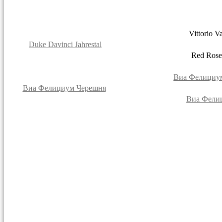
Vittorio V
Duke Davinci Jahrestal
Red Rose 
Виа Фелициу
Виа Фелициум Черешня
Виа Фели