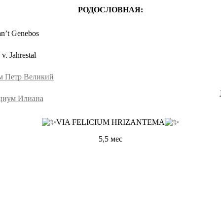
РОДОСЛОВНАЯ:
an’t Genebos
v. Jahrestal
м Петр Великий
циум Илиана
VIA FELICIUM HRIZANTEMA
5,5 мес