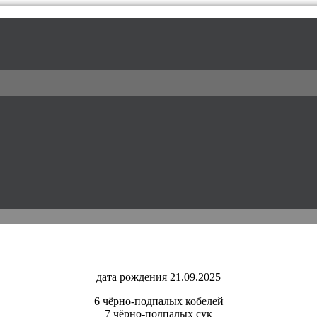
l / питомник доберманов
дата рождения 21.09.2025
6 чёрно-подпалых кобелей
7 чёрно-подпалых сук