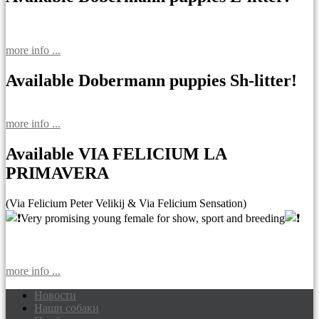
more info ...
Available Dobermann puppies Sh-litter!
more info ...
Available VIA FELICIUM LA
PRIMAVERA
(Via Felicium Peter Velikij & Via Felicium Sensation)
Very promising young female for show, sport and breeding
more info ...
Новости
Наши собаки
Доберманы питомник Via Felicium,