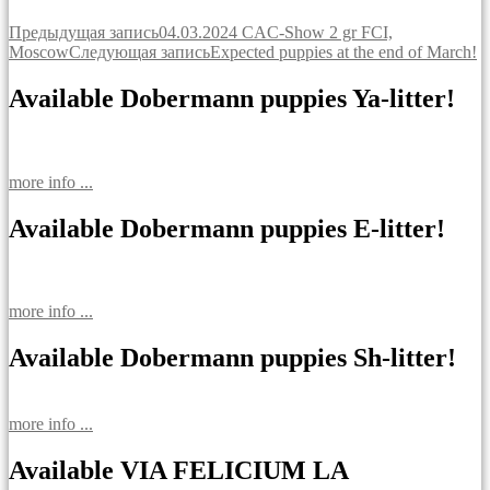
Навигация
Предыдущая запись
04.03.2024 CAC-Show 2 gr FCI,
Moscow
Следующая запись
Expected puppies at the end of March!
по
записям
Available Dobermann puppies Ya-litter!
more info ...
Available Dobermann puppies E-litter!
more info ...
Available Dobermann puppies Sh-litter!
more info ...
Available VIA FELICIUM LA