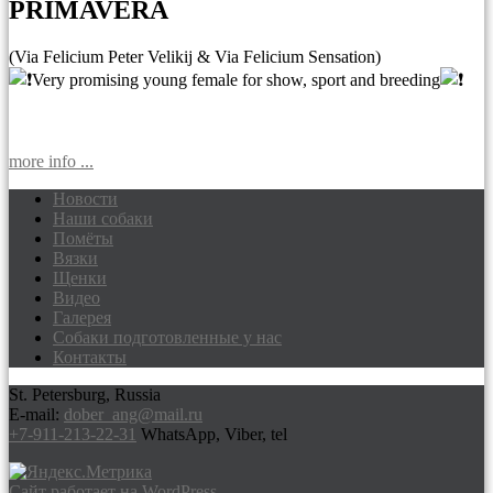
PRIMAVERA
(Via Felicium Peter Velikij & Via Felicium Sensation)
Very promising young female for show, sport and breeding
more info ...
Новости
Наши собаки
Доберманы питомник Via Felicium,
Помёты
щенки добермана
Вязки
Щенки
Видео
Галерея
Собаки подготовленные у нас
Контакты
St. Petersburg, Russia
E-mail:
dober_ang@mail.ru
+7-911-213-22-31
WhatsApp, Viber, tel
Сайт работает на WordPress