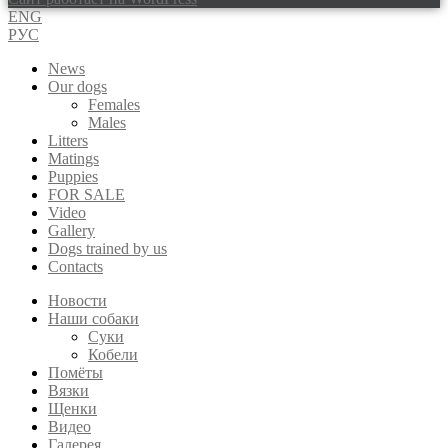
ENG
РУС
News
Our dogs
Females
Males
Litters
Matings
Puppies
FOR SALE
Video
Gallery
Dogs trained by us
Contacts
Новости
Наши собаки
Суки
Кобели
Помёты
Вязки
Щенки
Видео
Галерея