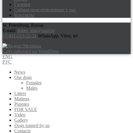
Галерея
Собаки подготовленные у нас
Контакты
St. Petersburg, Russia
E-mail:
dober_ang@mail.ru
+7-911-213-22-31
WhatsApp, Viber, tel
Сайт работает на WordPress
ENG
РУС
News
Our dogs
Females
Males
Litters
Matings
Puppies
FOR SALE
Video
Gallery
Dogs trained by us
Contacts