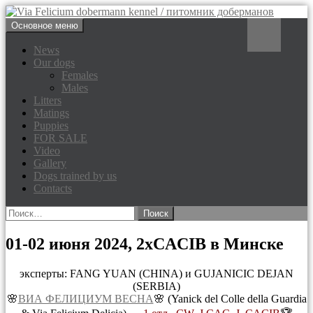
Перейти
Поиск
Основное меню
к
Via Felicium dobermann
содержимому
News
Our dogs
kennel / питомник доберманов
Females
Males
Litters
Matings
Puppies
FOR SALE
Video
Gallery
Dogs trained by us
Contacts
Найти:
01-02 июня 2024, 2хCACIB в Минске
эксперты: FANG YUAN (CHINA) и GUJANICIC DEJAN
(SERBIA)
🌸
ВИА ФЕЛИЦИУМ ВЕСНА
🌸 (Yanick del Colle della Guardia