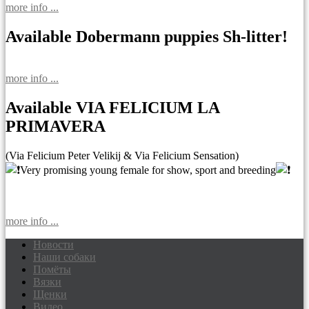
more info ...
Available Dobermann puppies Sh-litter!
more info ...
Available VIA FELICIUM LA
PRIMAVERA
(Via Felicium Peter Velikij & Via Felicium Sensation)
Very promising young female for show, sport and breeding
more info ...
Новости
Наши собаки
Доберманы питомник Via Felicium,
Помёты
щенки добермана
Вязки
Щенки
Видео