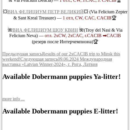
& Via Felicium Delicia) —
1 отл., CW, J.CAC, J. CACIB
🏆
💥
ВИА ФЕЛИЦИУМ ПЕТР ВЕЛИКИЙ
💥 (Via Felicium Zepter
& Sant Kreal Treasure) —
1 отл, CW, CAC, CACIB
🏆
🌺
ВИА ФЕЛИЦИУМ ШОУ КВИН
🌺(Troy del Nasi & Via
Felicium Neva) —
отл. 2хCW, 2xCAC, r.CACIB ➡CACIB
(резерв после Интерчемпиона)🏆
Навигация
Предыдущая запись
Results of our 2xCACIB trip to Minsk this
weekend!
Следующая запись
09.06.2024 Международная
по
выставка «Latvian Winner-2024», г. Рига, Латвия
записям
Available Dobermann puppies Ya-litter!
more info ...
Available Dobermann puppies E-litter!