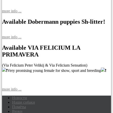
more info ...
Available Dobermann puppies Sh-litter!
more info ...
Available VIA FELICIUM LA
PRIMAVERA
(Via Felicium Peter Velikij & Via Felicium Sensation)
Very promising young female for show, sport and breeding
more info ...
Новости
Наши собаки
Доберманы питомник Via Felicium,
Помёты
щенки добермана
Вязки