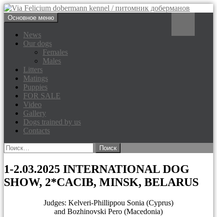
Перейти
Поиск
Основное меню
к
Via Felicium dobermann
содержимому
News
Our dogs
kennel / питомник доберманов
Females
Males
Litters
Matings
Puppies
FOR SALE
Video
Gallery
Dogs trained by us
Contacts
Найти:
1-2.03.2025 INTERNATIONAL DOG
SHOW, 2*CACIB, MINSK, BELARUS
Judges: Kelveri-Phillippou Sonia (Cyprus)
and Bozhinovski Pero (Macedonia)