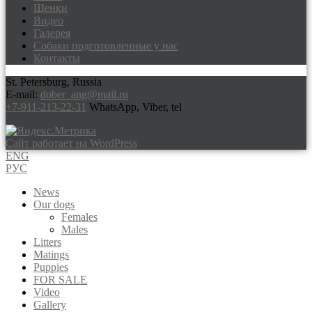
Щенки
Видео
Галерея
Собаки подготовленные у нас
Контакты
St. Petersburg, Russia
E-mail:
dober_ang@mail.ru
+7-911-213-22-31
WhatsApp, Viber, tel
Сайт работает на WordPress
ENG
РУС
News
Our dogs
Females
Males
Litters
Matings
Puppies
FOR SALE
Video
Gallery