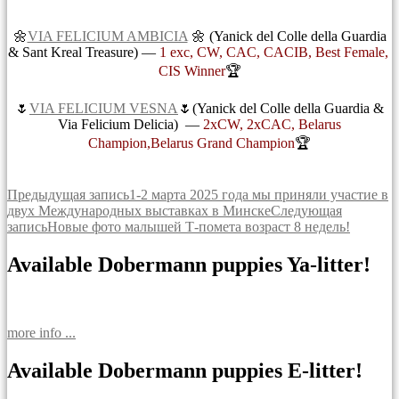
🌼
VIA FELICIUM AMBICIA
🌼 (Yanick del Colle della Guardia
& Sant Kreal Treasure) —
1 exc, CW, CAC, CACIB, Best Female,
CIS Winner
🏆
🌷
VIA FELICIUM VESNA
🌷(Yanick del Colle della Guardia &
Via Felicium Delicia) —
2хCW, 2xCAC, Belarus
Champion,Belarus Grand Champion
🏆
Навигация
Предыдущая запись
1-2 марта 2025 года мы приняли участие в
двух Международных выставках в Минске
Следующая
по
запись
Новые фото малышей Т-помета возраст 8 недель!
записям
Available Dobermann puppies Ya-litter!
more info ...
Available Dobermann puppies E-litter!