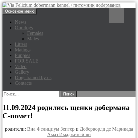
Перейти
Поиск
Основное меню
к
Via Felicium dobermann
содержимому
News
Our dogs
kennel / питомник доберманов
Females
Males
Litters
Matings
Puppies
FOR SALE
Video
Gallery
Dogs trained by us
Contacts
Найти:
11.09.2024 родились щенки добермана
С-помет!
родители:
Виа Фелициум Зептер
и
Доберворлд де Марикада
Амаз Имаджинэйшн