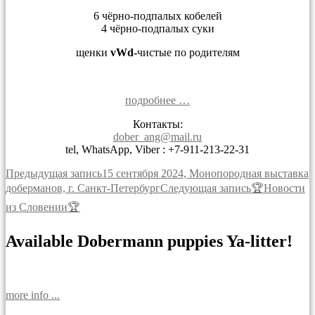
6 чёрно-подпалых кобелей
4 чёрно-подпалых суки
щенки
vWd-
чистые по родителям
подробнее …
Контакты:
dober_ang@mail.ru
tel, WhatsApp, Viber : +7-911-213-22-31
Навигация
Предыдущая запись
15 сентября 2024, Монопородная выставка
доберманов, г. Санкт-Петербург
Следующая запись
🏆Новости
по
из Словении🏆
записям
Available Dobermann puppies Ya-litter!
more info ...