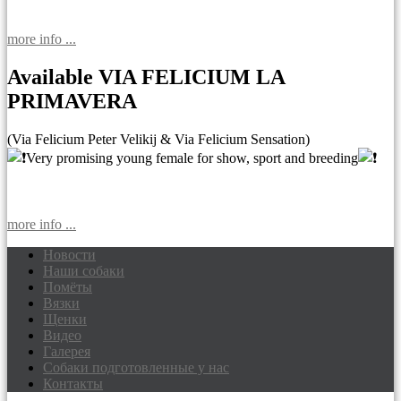
more info ...
Available VIA FELICIUM LA
PRIMAVERA
(Via Felicium Peter Velikij & Via Felicium Sensation)
Very promising young female for show, sport and breeding
more info ...
Новости
Наши собаки
Доберманы питомник Via Felicium,
Помёты
щенки добермана
Вязки
Щенки
Видео
Галерея
Собаки подготовленные у нас
Контакты