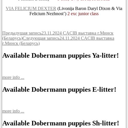
VIA FELICIUM DEXTER
(Livonija Baron Daryl Dixon & Via
Felicium Nezhnost’)
2 exc junior class
Навигация
Предыдущая запись
23.11.2024 CACIB выставка г.Минск
(Беларусь)
Следующая запись
24.11.2024 CACIB выставка
по
г.Минск (Беларусь)
записям
Available Dobermann puppies Ya-litter!
more info ...
Available Dobermann puppies E-litter!
more info ...
Available Dobermann puppies Sh-litter!