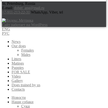
St. Petersburg, Russia
E-mail:
dober_ang@mail.ru
+7-911-213-22-31
WhatsApp, Viber, tel
Сайт работает на WordPress
ENG
РУС
News
Our dogs
Females
Males
Litters
Matings
Puppies
FOR SALE
Video
Gallery
Dogs trained by us
Contacts
Новости
Наши собаки
Суки