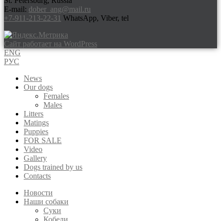
St. Petersburg, Russia
E-mail:
dober_ang@mail.ru
+7-911-213-22-31
WhatsApp, Viber, tel
Сайт работает на WordPress
ENG
РУС
News
Our dogs
Females
Males
Litters
Matings
Puppies
FOR SALE
Video
Gallery
Dogs trained by us
Contacts
Новости
Наши собаки
Суки
Кобели