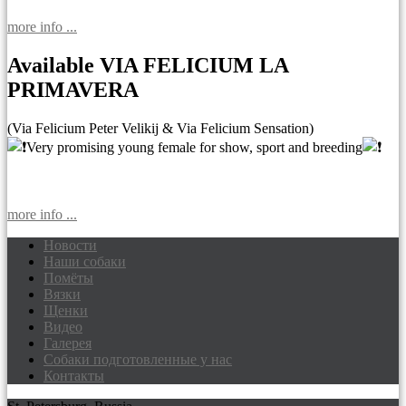
more info ...
Available VIA FELICIUM LA
PRIMAVERA
(Via Felicium Peter Velikij & Via Felicium Sensation)
Very promising young female for show, sport and breeding
more info ...
Новости
Наши собаки
Доберманы питомник Via Felicium,
Помёты
щенки добермана
Вязки
Щенки
Видео
Галерея
Собаки подготовленные у нас
Контакты