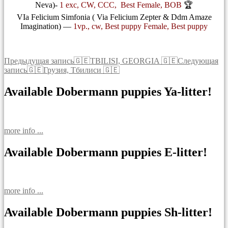
Neva)-
1 exc, CW, CCC, Best Female, BOB
🏆
VIa Felicium Simfonia ( Via Felicium Zepter & Ddm Amaze
Imagination) —
1vp., cw, Best puppy Female, Best puppy
Навигация
Предыдущая запись
🇬🇪TBILISI, GEORGIA 🇬🇪
Следующая
запись
🇬🇪Грузия, Тбилиси 🇬🇪
по
записям
Available Dobermann puppies Ya-litter!
more info ...
Available Dobermann puppies E-litter!
more info ...
Available Dobermann puppies Sh-litter!