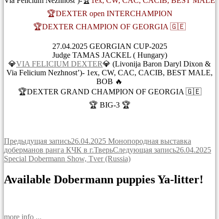
Via Felicium Nezhnost’)-🏆
1ex, CW, CAC, CACIB, BEST MALE
🏆DEXTER open INTERCHAMPION
🏆DEXTER CHAMPION OF GEORGIA 🇬🇪
27.04.2025 GEORGIAN CUP-2025
Judge TAMAS JACKEL ( Hungary)
💎
VIA FELICIUM DEXTER
💎 (Livonija Baron Daryl Dixon &
Via Felicium Nezhnost’)- 1ex, CW, CAC, CACIB, BEST MALE,
BOB 🔥
🏆DEXTER GRAND CHAMPION OF GEORGIA 🇬🇪
🏆 BIG-3 🏆
Навигация
Предыдущая запись
26.04.2025 Монопородная выставка
доберманов ранга КЧК в г.Тверь
Следующая запись
26.04.2025
по
Special Dobermann Show, Tver (Russia)
записям
Available Dobermann puppies Ya-litter!
more info ...