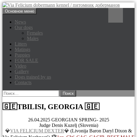
Перейти
Поиск
Основное меню
к
Via Felicium dobermann
содержимому
News
Our dogs
kennel / питомник доберманов
Females
Males
Litters
Matings
Puppies
FOR SALE
Video
Gallery
Dogs trained by us
Contacts
Найти:
🇬🇪TBILISI, GEORGIA 🇬🇪
26.04.2025 GEORGIAN SPRING- 2025
Judge Denis Kuzelj (Slovenia)
💎
VIA FELICIUM DEXTER
💎 (Livonija Baron Daryl Dixon &