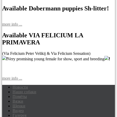
Available Dobermann puppies Sh-litter!
more info ...
Available VIA FELICIUM LA
PRIMAVERA
(Via Felicium Peter Velikij & Via Felicium Sensation)
Very promising young female for show, sport and breeding
more info ...
Новости
Наши собаки
Доберманы питомник Via Felicium,
Помёты
щенки добермана
Вязки
Щенки
Видео
Галерея