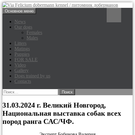
Перейти
Поиск
Основное меню
к
Via Felicium dobermann
содержимому
News
Our dogs
kennel / питомник доберманов
Females
Males
Litters
Matings
Puppies
FOR SALE
Video
Gallery
Dogs trained by us
Contacts
Найти:
31.03.2024 г. Великий Новгород,
Национальная выставка собак всех
пород ранга САС/ЧФ.
Эксперт Бобикова Валерия