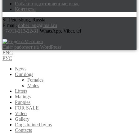
Собаки подготовленные у нас
Контакты
St. Petersburg, Russia
E-mail:
dober_ang@mail.ru
+7-911-213-22-31
WhatsApp, Viber, tel
Сайт работает на WordPress
ENG
РУС
News
Our dogs
Females
Males
Litters
Matings
Puppies
FOR SALE
Video
Gallery
Dogs trained by us
Contacts