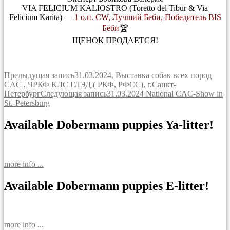
VIA FELICIUM KALIOSTRO (Toretto del Tibur & Via
Felicium Karita) —
1 о.п. CW, Лучший Беби, Победитель BIS
Беби
🏆
ЩЕНОК ПРОДАЕТСЯ!
Навигация
Предыдущая запись
31.03.2024, Выставка собак всех пород
CAC , ЧРКФ КЛС ГЛЭД ( РКФ, РФСС), г.Санкт-
по
Петербург
Следующая запись
31.03.2024 National CAC-Show in
записям
St.-Petersburg
Available Dobermann puppies Ya-litter!
more info ...
Available Dobermann puppies E-litter!
more info ...