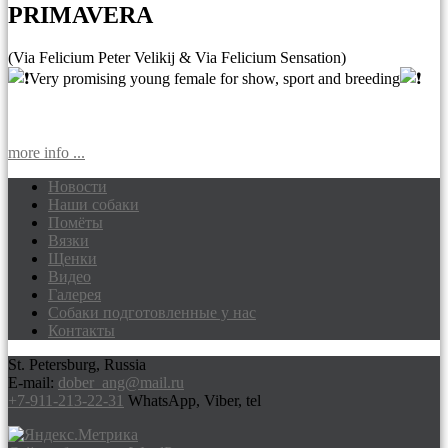
PRIMAVERA
(Via Felicium Peter Velikij & Via Felicium Sensation)
Very promising young female for show, sport and breeding
more info ...
Новости
Наши собаки
Доберманы питомник Via Felicium,
Помёты
щенки добермана
Вязки
Щенки
Видео
Галерея
Собаки подготовленные у нас
Контакты
St. Petersburg, Russia
E-mail:
dober_ang@mail.ru
+7-911-213-22-31
WhatsApp, Viber, tel