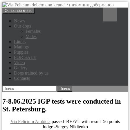
Перейти
Поиск
Основное меню
к
Via Felicium dobermann
содержимому
News
Our dogs
kennel / питомник доберманов
Females
Males
Litters
Matings
Puppies
FOR SALE
Video
Gallery
Dogs trained by us
Contacts
Найти:
7-8.06.2025 IGP tests were conducted in
St. Petersburg.
Via Felicium Ambicia
passed BH/VT with result 56 points
Judge -Sergey Nikitenko