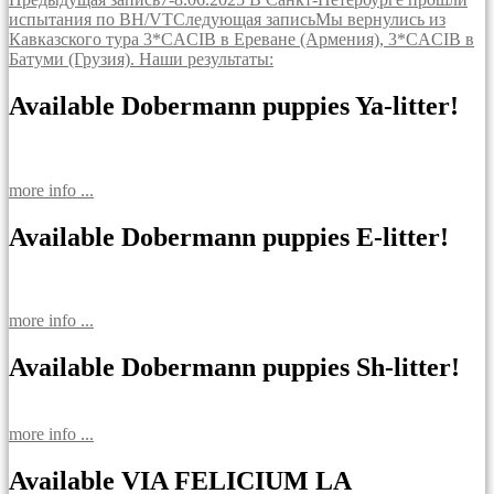
Навигация
испытания по BH/VT
Следующая запись
Мы вернулись из
по
Кавказского тура 3*CACIB в Ереване (Армения), 3*CACIB в
записям
Батуми (Грузия). Наши результаты:
Available Dobermann puppies Ya-litter!
more info ...
Available Dobermann puppies E-litter!
more info ...
Available Dobermann puppies Sh-litter!
more info ...
Available VIA FELICIUM LA