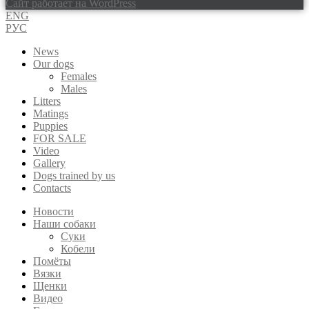
Сайт работает на WordPress
ENG
РУС
News
Our dogs
Females
Males
Litters
Matings
Puppies
FOR SALE
Video
Gallery
Dogs trained by us
Contacts
Новости
Наши собаки
Суки
Кобели
Помёты
Вязки
Щенки
Видео