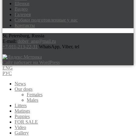
Щенки
Видео
Галерея
Собаки подготовленные у нас
Контакты
St. Petersburg, Russia
E-mail:
dober_ang@mail.ru
+7-911-213-22-31
WhatsApp, Viber, tel
Сайт работает на WordPress
ENG
РУС
News
Our dogs
Females
Males
Litters
Matings
Puppies
FOR SALE
Video
Gallery