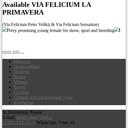
Available VIA FELICIUM LA
PRIMAVERA
(Via Felicium Peter Velikij & Via Felicium Sensation)
Very promising young female for show, sport and breeding
more info ...
Новости
Наши собаки
Доберманы питомник Via Felicium,
Помёты
щенки добермана
Вязки
Щенки
Видео
Галерея
Собаки подготовленные у нас
Контакты
St. Petersburg, Russia
E-mail:
dober_ang@mail.ru
+7-911-213-22-31
WhatsApp, Viber, tel