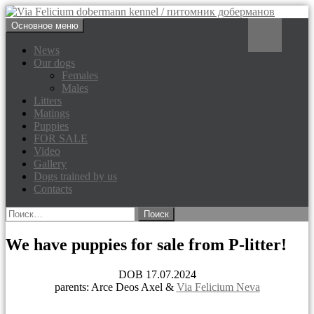
Перейти
Поиск
Основное меню
к
Via Felicium dobermann
содержимому
News
Our dogs
kennel / питомник доберманов
Females
Males
Litters
Matings
Puppies
FOR SALE
Video
Gallery
Dogs trained by us
Contacts
Найти:
We have puppies for sale from P-litter!
DOB 17.07.2024
parents: Arce Deos Axel &
Via Felicium Neva