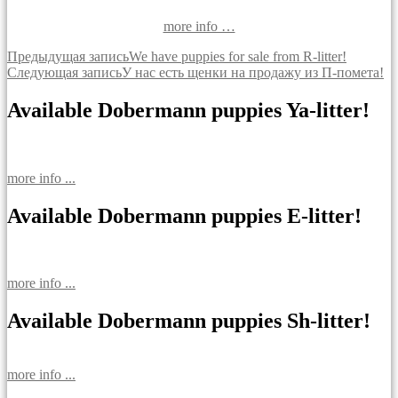
more info …
Навигация
Предыдущая запись
We have puppies for sale from R-litter!
Следующая запись
У нас есть щенки на продажу из П-помета!
по
записям
Available Dobermann puppies Ya-litter!
more info ...
Available Dobermann puppies E-litter!
more info ...
Available Dobermann puppies Sh-litter!
more info ...