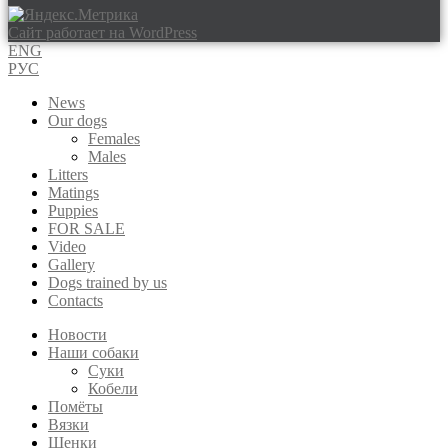
Сайт работает на WordPress
ENG
РУС
News
Our dogs
Females
Males
Litters
Matings
Puppies
FOR SALE
Video
Gallery
Dogs trained by us
Contacts
Новости
Наши собаки
Суки
Кобели
Помёты
Вязки
Щенки