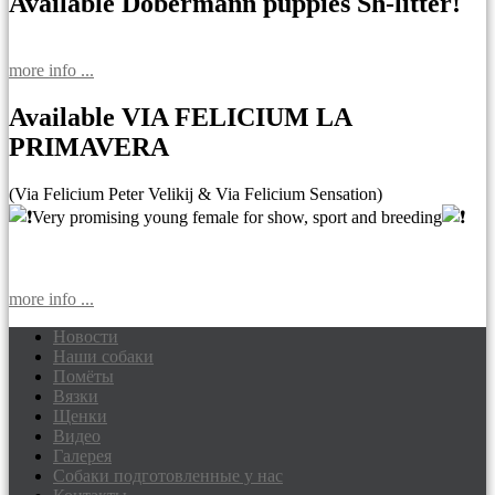
Available Dobermann puppies Sh-litter!
more info ...
Available VIA FELICIUM LA
PRIMAVERA
(Via Felicium Peter Velikij & Via Felicium Sensation)
Very promising young female for show, sport and breeding
more info ...
Новости
Наши собаки
Доберманы питомник Via Felicium,
Помёты
щенки добермана
Вязки
Щенки
Видео
Галерея
Собаки подготовленные у нас