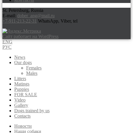
Контакты
St. Petersburg, Russia
E-mail:
dober_ang@mail.ru
+7-911-213-22-31
WhatsApp, Viber, tel
Сайт работает на WordPress
ENG
РУС
News
Our dogs
Females
Males
Litters
Matings
Puppies
FOR SALE
Video
Gallery
Dogs trained by us
Contacts
Новости
Наши собаки