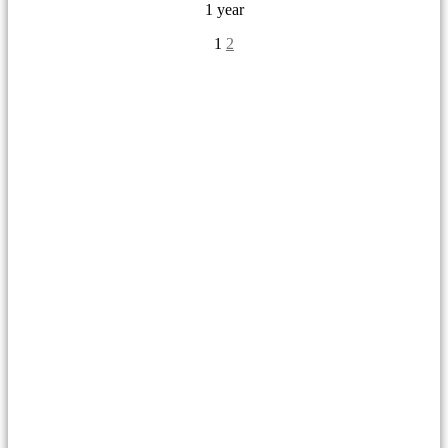
1 year
1
2