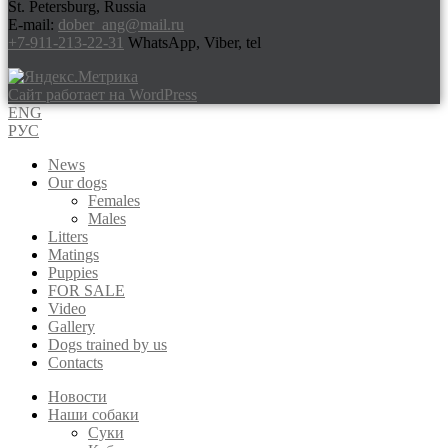
St. Petersburg, Russia
E-mail:
dober_ang@mail.ru
+7-911-213-22-31
WhatsApp, Viber, tel
Сайт работает на WordPress
ENG
РУС
News
Our dogs
Females
Males
Litters
Matings
Puppies
FOR SALE
Video
Gallery
Dogs trained by us
Contacts
Новости
Наши собаки
Суки