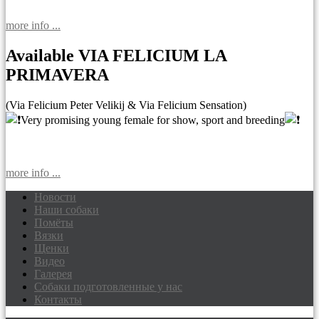
more info ...
Available VIA FELICIUM LA
PRIMAVERA
(Via Felicium Peter Velikij & Via Felicium Sensation)
Very promising young female for show, sport and breeding
more info ...
Новости
Наши собаки
Доберманы питомник Via Felicium,
Помёты
щенки добермана
Вязки
Щенки
Видео
Галерея
Собаки подготовленные у нас
Контакты