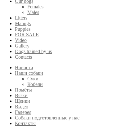
Our dogs
Females
Males
Litters
Matings
Puppies
FOR SALE
Video
Gallery
Dogs trained by us
Contacts
Новости
Наши собаки
Суки
Кобели
Помёты
Вязки
Щенки
Видео
Галерея
Собаки подготовленные у нас
Контакты