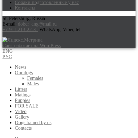
Собаки подготовленные у нас
Контакты
St. Petersburg, Russia
E-mail:
dober_ang@mail.ru
+7-911-213-22-31
WhatsApp, Viber, tel
Сайт работает на WordPress
ENG
РУС
News
Our dogs
Females
Males
Litters
Matings
Puppies
FOR SALE
Video
Gallery
Dogs trained by us
Contacts