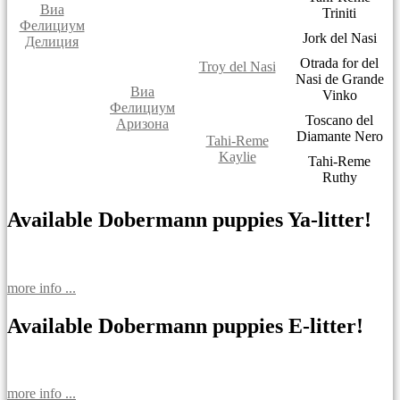
Виа
Triniti
Фелициум
Jork del Nasi
Делиция
Otrada for del
Troy del Nasi
Nasi de Grande
Виа
Vinko
Фелициум
Toscano del
Аризона
Diamante Nero
Tahi-Reme
Kaylie
Tahi-Reme
Ruthy
Available Dobermann puppies Ya-litter!
more info ...
Available Dobermann puppies E-litter!
more info ...