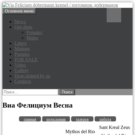
Перейти
Поиск
Основное меню
к
Via Felicium dobermann
содержимому
News
Our dogs
kennel / питомник доберманов
Females
Males
Litters
Matings
Puppies
FOR SALE
Video
Gallery
Dogs trained by us
Contacts
Найти:
Виа Фелициум Весна
главная
галерея
работа
родословная
Sant Kreal Zeus
Mythos del Rio