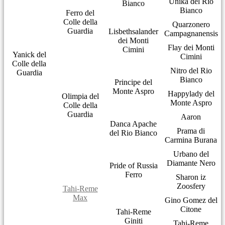
Unika del Rio
Bianco
Bianco
Ferro del
Colle della
Quarzonero
Guardia
Lisbethsalander
Campagnanensis
dei Monti
Flay dei Monti
Cimini
Yanick del
Cimini
Colle della
Nitro del Rio
Guardia
Bianco
Principe del
Monte Aspro
Happylady del
Olimpia del
Monte Aspro
Colle della
Guardia
Aaron
Danca Apache
Prama di
del Rio Bianco
Carmina Burana
Urbano del
Diamante Nero
Pride of Russia
Ferro
Sharon iz
Zoosfery
Tahi-Reme
Max
Gino Gomez del
Citone
Tahi-Reme
Giniti
Tahi-Reme