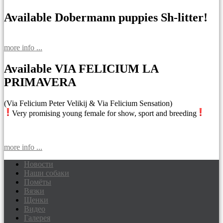
Available Dobermann puppies Sh-litter!
more info ...
Available VIA FELICIUM LA
PRIMAVERA
(Via Felicium Peter Velikij & Via Felicium Sensation)
Very promising young female for show, sport and breeding
more info ...
Новости
Наши собаки
Доберманы питомник Via Felicium,
Помёты
щенки добермана
Вязки
Щенки
Видео
Галерея