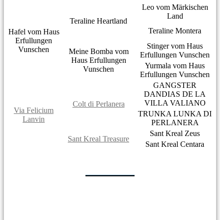
Leo vom Märkischen
Land
Teraline Heartland
Teraline Montera
Hafel vom Haus
Erfullungen
Stinger vom Haus
Vunschen
Meine Bomba vom
Erfullungen Vunschen
Haus Erfullungen
Yurmala vom Haus
Vunschen
Erfullungen Vunschen
GANGSTER
DANDIAS DE LA
VILLA VALIANO
Colt di Perlanera
Via Felicium
TRUNKA LUNKA DI
Lanvin
PERLANERA
Sant Kreal Zeus
Sant Kreal Treasure
Sant Kreal Centara