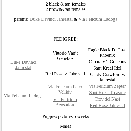
2 black & tan females
2 brown&tan females
parents:
Duke Davinci Jahrestal
&
Via Felicium Ladoga
PEDIGREE:
Eagle Black Di Casa
Vittorio Van’t
Phoenix
Genebos
Omara v.’t Genebos
Duke Davinci
Jahrestal
Sant Kreal Idol
Red Rose v. Jahrestal
Cindy Crawford v.
Jahrestal
Via Felicium Zepter
Via Felicium Peter
Velikiy
Sant Kreal Treasure
Via Felicium Ladoga
Troy del Nasi
Via Felicium
Sensation
Red Rose Jahrestal
Puppies pictures 5 weeks
Males