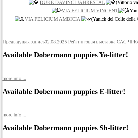
DUKE DAVINCI JAHRESTAL
(Vittorio 
VIA FELICIUM VINCENT
(Yan
VIA FELICIUM AMBICIA
(Yanick del Colle dell
Навигация
Предыдущая запись
02.08.2025 Рейтинговая выставка САС
по
Available Dobermann puppies Ya-litter!
записям
more info ...
Available Dobermann puppies E-litter!
more info ...
Available Dobermann puppies Sh-litter!