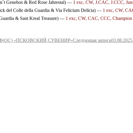
van`t Genebos & Red Rose Jahrestal) —
1 exc, CW, J.CAC, J.CCC, Juni
ick del Colle della Guardia & Via Felicium Delicia) —
1 exc, CW, CA
a Guardia & Sant Kreal Treasure) —
1 exc, CW, CAC, CCC, Champion of
 ЧРКФ(ОС) «ПСКОВСКИЙ СУВЕНИР»
Следующая запись
03.08.20