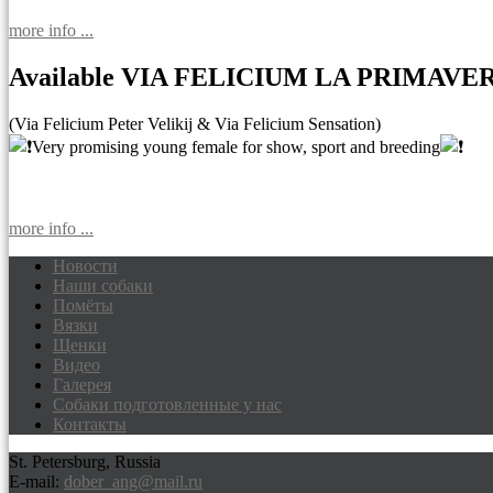
more info ...
Available VIA FELICIUM LA PRIMAVE
(Via Felicium Peter Velikij & Via Felicium Sensation)
Very promising young female for show, sport and breeding
more info ...
Новости
Наши собаки
Доберманы питомник Via Felicium, щен
Помёты
Вязки
Щенки
Видео
Галерея
Собаки подготовленные у нас
Контакты
St. Petersburg, Russia
E-mail:
dober_ang@mail.ru