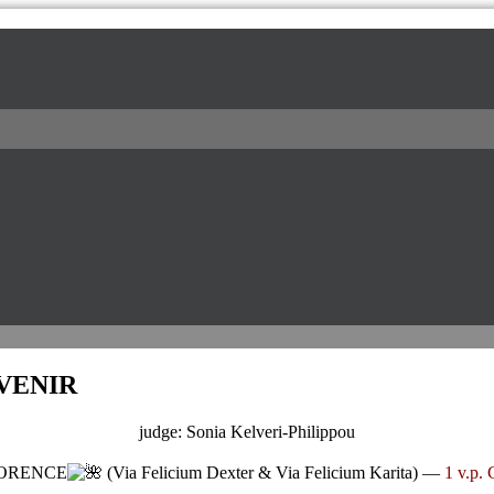
l / питомник доберманов
UVENIR
judge: Sonia Kelveri-Philippou
LORENCE
(Via Felicium Dexter & Via Felicium Karita) —
1 v.p.