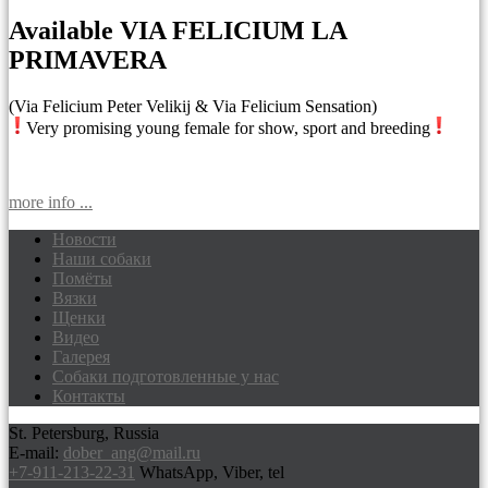
Available VIA FELICIUM LA
PRIMAVERA
(Via Felicium Peter Velikij & Via Felicium Sensation)
Very promising young female for show, sport and breeding
more info ...
Новости
Наши собаки
Доберманы питомник Via Felicium,
Помёты
щенки добермана
Вязки
Щенки
Видео
Галерея
Собаки подготовленные у нас
Контакты
St. Petersburg, Russia
E-mail:
dober_ang@mail.ru
+7-911-213-22-31
WhatsApp, Viber, tel