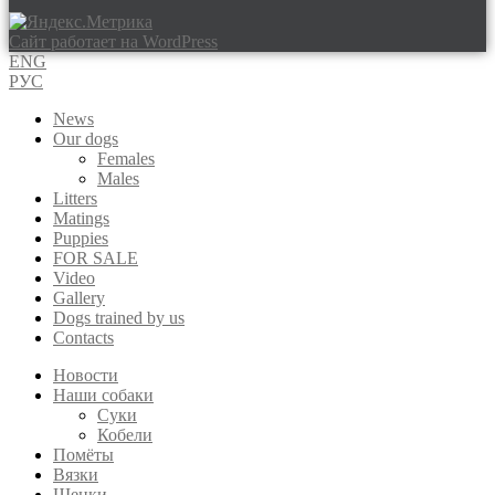
Сайт работает на WordPress
ENG
РУС
News
Our dogs
Females
Males
Litters
Matings
Puppies
FOR SALE
Video
Gallery
Dogs trained by us
Contacts
Новости
Наши собаки
Суки
Кобели
Помёты
Вязки
Щенки