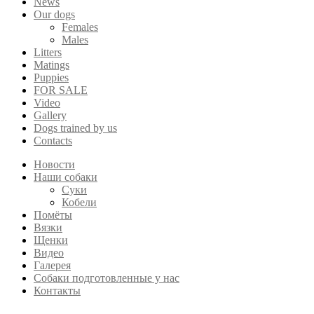
News
Our dogs
Females
Males
Litters
Matings
Puppies
FOR SALE
Video
Gallery
Dogs trained by us
Contacts
Новости
Наши собаки
Суки
Кобели
Помёты
Вязки
Щенки
Видео
Галерея
Собаки подготовленные у нас
Контакты