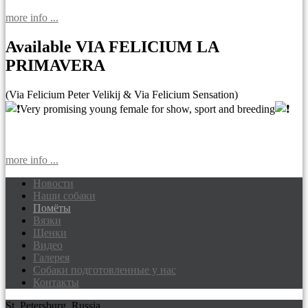
more info ...
Available VIA FELICIUM LA
PRIMAVERA
(Via Felicium Peter Velikij & Via Felicium Sensation)
Very promising young female for show, sport and breeding
more info ...
Новости
Наши собаки
Доберманы питомник Via Felicium,
Помёты
щенки добермана
Вязки
Щенки
Видео
Галерея
Собаки подготовленные у нас
Контакты
St. Petersburg, Russia