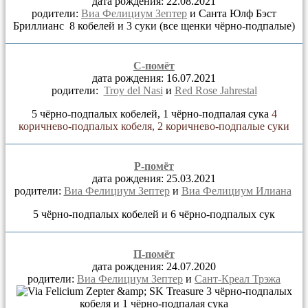
дата рождения: 22.08.2021
родители:
Виа Фелициум Зептер
и Санта Юлф Бэст
Бриллианс
8 кобелей и 3 суки (все щенки чёрно-подпалые)
С-помёт
дата рождения: 16.07.2021
родители:
Troy del Nasi
и
Red Rose Jahrestal
5 чёрно-подпалых кобелей, 1 чёрно-подпалая сука
4
коричнево-подпалых кобеля, 2 коричнево-подпалые суки
Р-помёт
дата рождения: 25.03.2021
родители:
Виа Фелициум Зептер
и
Виа Фелициум Илиана
5 чёрно-подпалых кобелей и 6 чёрно-подпалых сук
П-помёт
дата рождения: 24.07.2020
родители:
Виа Фелициум Зептер
и
Сант-Креал Трэжа
3 чёрно-подпалых
кобеля и 1 чёрно-подпалая сука