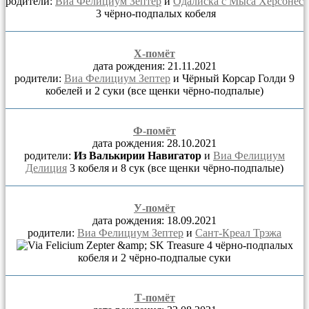
родители:
Виа Фелициум Зептер
и
Одалиска с Мыса Херсонес
3 чёрно-подпалых кобеля
Х-помёт
дата рождения: 21.11.2021
родители:
Виа Фелициум Зептер
и Чёрный Корсар Голди
9
кобелей и 2 суки (все щенки чёрно-подпалые)
Ф-помёт
дата рождения: 28.10.2021
родители:
Из Валькирии Навигатор
и
Виа Фелициум
Делиция
3 кобеля и 8 сук (все щенки чёрно-подпалые)
У-помёт
дата рождения: 18.09.2021
родители:
Виа Фелициум Зептер
и
Сант-Креал Трэжа
4 чёрно-подпалых
кобеля и 2 чёрно-подпалые суки
Т-помёт