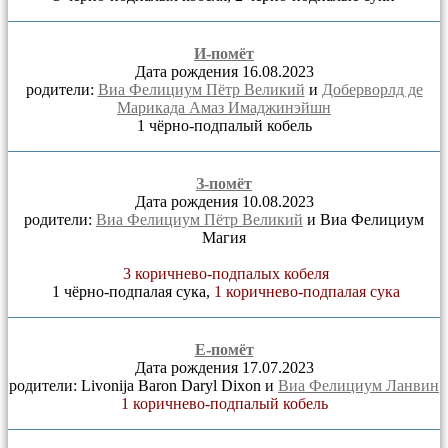
И-помёт
Дата рождения 16.08.2023
родители:
Виа Фелициум Пётр Великий
и
Доберворлд де
Марикада Амаз Имаджинэйшн
1 чёрно-подпалый кобель
З-помёт
Дата рождения 10.08.2023
родители:
Виа Фелициум Пётр Великий
и Виа Фелициум
Магия
3 коричнево-подпалых кобеля
1 чёрно-подпалая сука,
1 коричнево-подпалая сука
Е-помёт
Дата рождения 17.07.2023
родители: Livonija Baron Daryl Dixon и
Виа Фелициум Ланвин
1 коричнево-подпалый кобель