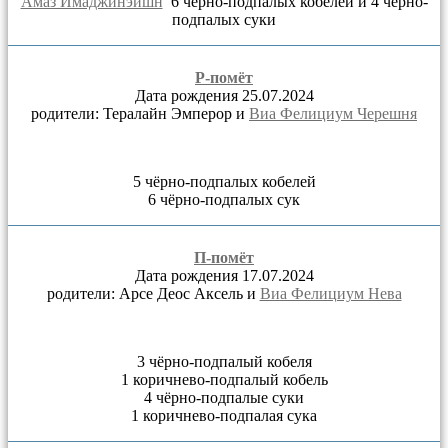
Амаз Имаджинэйшн
6 чёрно-подпалых кобелей и 4 чёрно-
подпалых суки
Р-помёт
Дата рождения 25.07.2024
родители: Тералайн Эмперор и
Виа Фелициум Черешня
5 чёрно-подпалых кобелей
6 чёрно-подпалых сук
П-помёт
Дата рождения 17.07.2024
родители: Арсе Деос Аксель и
Виа Фелициум Нева
3 чёрно-подпалый кобеля
1 коричнево-подпалый кобель
4 чёрно-подпалые суки
1 коричнево-подпалая сука