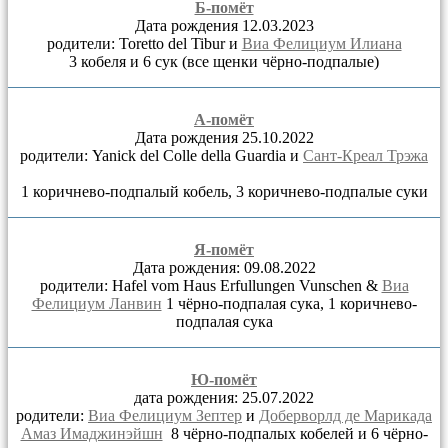
Б-помёт
Дата рождения 12.03.2023
родители: Toretto del Tibur и
Виа Фелициум Илиана
3 кобеля и 6 сук (все щенки чёрно-подпалые)
А-помёт
Дата рождения 25.10.2022
родители: Yanick del Colle della Guardia и
Сант-Креал Трэжа
1 коричнево-подпалый кобель, 3 коричнево-подпалые суки
Я-помёт
Дата рождения: 09.08.2022
родители: Hafel vom Haus Erfullungen Vunschen &
Виа
Фелициум Ланвин
1 чёрно-подпалая сука, 1 коричнево-
подпалая сука
Ю-помёт
дата рождения: 25.07.2022
родители:
Виа Фелициум Зептер
и
Доберворлд де Марикада
Амаз Имаджинэйшн
8 чёрно-подпалых кобелей и 6 чёрно-