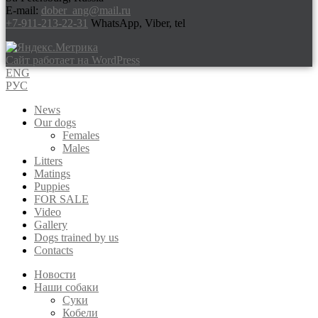
E-mail:
dober_ang@mail.ru
+7-911-213-22-31
WhatsApp, Viber, tel
Сайт работает на WordPress
ENG
РУС
News
Our dogs
Females
Males
Litters
Matings
Puppies
FOR SALE
Video
Gallery
Dogs trained by us
Contacts
Новости
Наши собаки
Суки
Кобели