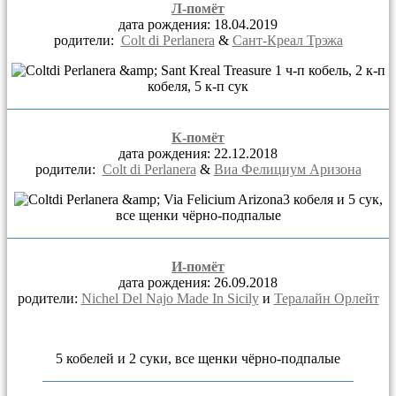
Л-помёт
дата рождения: 18.04.2019
родители:
Colt di Perlanera
&
Сант-Креал Трэжа
1 ч-п кобель, 2 к-
п
кобеля,
5 к-п сук
К-помёт
дата рождения: 22.12.2018
родители:
Colt di Perlanera
&
Виа Фелициум Аризона
3 кобеля и 5 сук,
все щенки чёрно-подпалые
И-помёт
дата рождения: 26.09.2018
родители:
Nichel Del Najo Made In Sicily
и
Тералайн Орлейт
5 кобелей и 2 суки, все щенки чёрно-подпалые