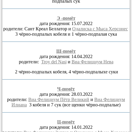
подпалых сук
Э -помёт
дата рождения: 15.07.2022
родители: Сант Креал Беллатор и
Одалиска с Мыса Херсонес
3 чёрно-подпалых кобеля и 1 чёрно-подпалая сука
Ш-помёт
дата рождения: 14.04.2022
родители:
Troy del Nasi
и
Виа Фелициум Нева
2 чёрно-подпалых кобеля, 4 чёрно-подпалыхе суки
Ч-помёт
дата рождения: 28.03.2022
родители:
Виа Фелициум Пётр Великий
и
Виа Фелициум
Илиана
3 кобеля и 7 сук (все щенки чёрно-подпалые)
Ц-помёт
дата рождения: 14.01.2022