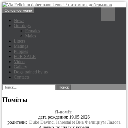
Перейти
Поиск
Основное меню
к
Via Felicium dobermann
содержимому
News
Our dogs
kennel / питомник доберманов
Females
Males
Litters
Matings
Puppies
FOR SALE
Video
Gallery
Dogs trained by us
Contacts
Найти:
Помёты
Я-помёт
дата рождения: 19.05.2026
родители:
Duke Davinci Jahrestal
и
Виа Фелициум Ладога
4 чёрно-подпалых кобеля