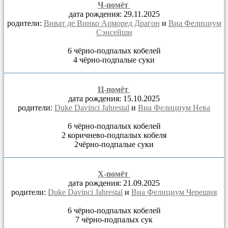
Ч-помёт
дата рождения: 29.11.2025
родители:
Виват де Винко Арморед Драгон
и
Виа Фелициум
Сэнсейшн
6 чёрно-подпалых кобелей
4 чёрно-подпалые суки
Ц-помёт
дата рождения: 15.10.2025
родители:
Duke Davinci Jahrestal
и
Виа Фелициум Нева
6 чёрно-подпалых кобелей
2 коричнево-подпалых кобеля
2чёрно-подпалые суки
Х-помёт
дата рождения: 21.09.2025
родители:
Duke Davinci Jahrestal
и
Виа Фелициум Черешня
6 чёрно-подпалых кобелей
7 чёрно-подпалых сук