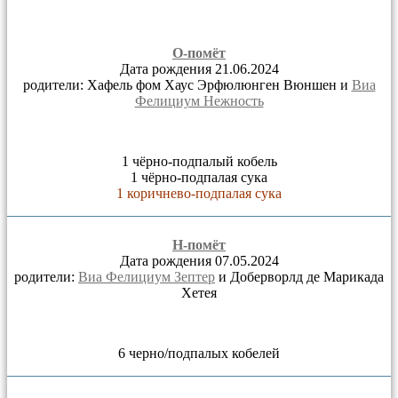
О-помёт
Дата рождения 21.06.2024
родители: Хафель фом Хаус Эрфюлюнген Вюншен и
Виа
Фелициум Нежность
1 чёрно-подпалый кобель
1 чёрно-подпалая сука
1 коричнево-подпалая сука
Н-помёт
Дата рождения 07.05.2024
родители:
Виа Фелициум Зептер
и Доберворлд де Марикада
Хетея
6 черно/подпалых кобелей