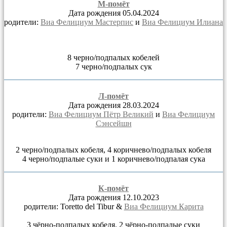
М-помёт
Дата рождения 05.04.2024
родители:
Виа Фелициум Мастерпис
и
Виа Фелициум Илиана
8 черно/подпалых кобелей
7 черно/подпалых сук
Л-помёт
Дата рождения 28.03.2024
родители:
Виа Фелициум Пётр Великий
и
Виа Фелициум
Сэнсейшн
2 черно/подпалых кобеля, 4 коричнево/подпалых кобеля
4 черно/подпалые суки и 1 коричнево/подпалая сука
К-помёт
Дата рождения 12.10.2023
родители: Toretto del Tibur &
Виа Фелициум Карита
3 чёрно-подпалых кобеля, 2 чёрно-подпалые суки