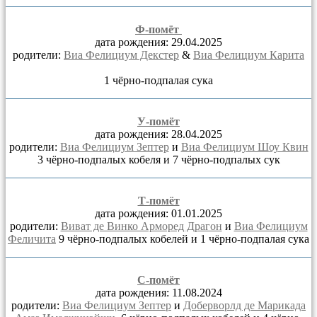
Ф-помёт
дата рождения: 29.04.2025
родители:
Виа Фелициум Декстер
&
Виа Фелициум Карита
1 чёрно-подпалая сука
У-помёт
дата рождения: 28.04.2025
родители:
Виа Фелициум Зептер
и
Виа Фелициум Шоу Квин
3 чёрно-подпалых кобеля и 7 чёрно-подпалых сук
Т-помёт
дата рождения: 01.01.2025
родители:
Виват де Винко Арморед Драгон
и
Виа Фелициум
Феличита
9 чёрно-подпалых кобелей и 1 чёрно-подпалая сука
С-помёт
дата рождения: 11.08.2024
родители:
Виа Фелициум Зептер
и
Доберворлд де Марикада